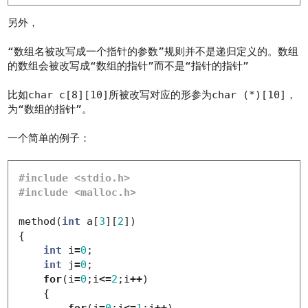
另外，
“数组名被改写成一个指针的参数”规则并不是递归定义的。数组
的数组会被改写成“数组的指针”而不是“指针的指针”
比如
char c[8][10]
所被改写对应的形参为
char (*)[10]
，
为“数组的指针”。
一个简单的例子：
#include <stdio.h>

method
(
int
a
[
3
][
2
])
{
int
i
=
0
;
int
j
=
0
;
for
(
i
=
0
;
i
<=
2
;
i
++
)
{