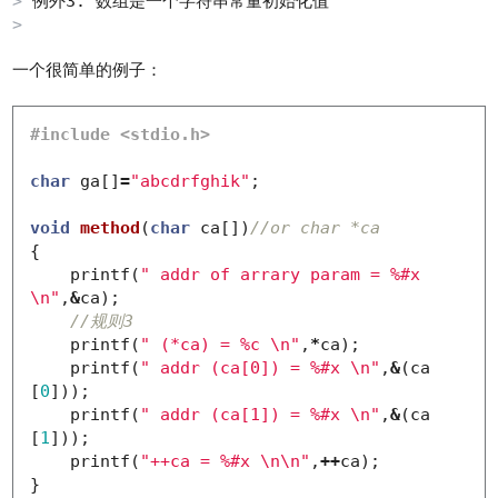
例外3. 数组是一个字符串常量初始化值
一个很简单的例子：
char
ga
[]
=
"abcdrfghik"
;
void
method
(
char
ca
[])
//or char *ca
{
printf
(
" addr of arrary param = %#x 
\n
"
,
&
ca
);
//规则3
printf
(
" (*ca) = %c 
\n
"
,
*
ca
);
printf
(
" addr (ca[0]) = %#x 
\n
"
,
&
(
ca
[
0
]));
printf
(
" addr (ca[1]) = %#x 
\n
"
,
&
(
ca
[
1
]));
printf
(
"++ca = %#x 
\n\n
"
,
++
ca
);
}