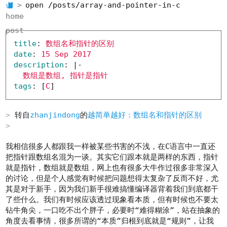
open /posts/array-and-pointer-in-c
home
post
title
:
数组名和指针的区别
date
:
15 Sep 2017
description
:
|-
数组是数组, 指针是指针
tags
:
[
C
]
转自
zhanjindong
的
越简单越好：数组名和指针的区别
我相信很多人都跟我一样被某些书害的不浅，在C语言中一直还
把指针跟数组名混为一谈。其实它们跟本就是两样的东西，指针
就是指针，数组就是数组，网上也有很多大牛作过很多非常深入
的讨论，但是个人感觉有时候把问题想得太复杂了反而不好，尤
其是对于新手，因为我们新手很难搞懂编译器背着我们到底都干
了些什么。我们有时候应该透过现象看本质，但有时候也不要太
钻牛角尖，一口吃不出个胖子，必要时“难得糊涂”，站在抽象的
角度去看事情，很多所谓的“本质”归根到底就是“规则”，让我