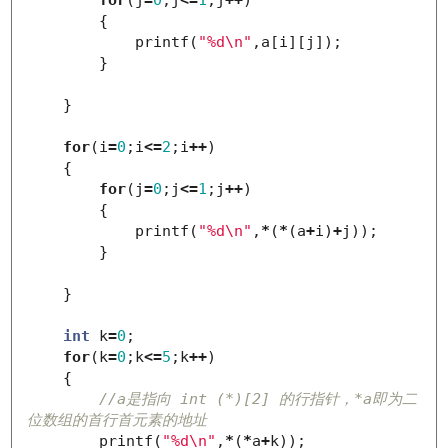
for
(
j
=
0
;
j
<=
1
;
j
++
)
{
printf
(
"%d
\n
"
,
a
[
i
][
j
]);
}
}
for
(
i
=
0
;
i
<=
2
;
i
++
)
{
for
(
j
=
0
;
j
<=
1
;
j
++
)
{
printf
(
"%d
\n
"
,
*
(
*
(
a
+
i
)
+
j
));
}
}
int
k
=
0
;
for
(
k
=
0
;
k
<=
5
;
k
++
)
{
//a是指向 int (*)[2] 的行指针，*a即为二
位数组的首行首元素的地址
printf
(
"%d
\n
"
,
*
(
*
a
+
k
));