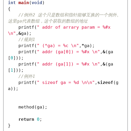
int
main
(
void
)
{
//例外2 这个只是数组和指针能够互换的一个例外。
这里ga代表数组，这个获取的数组的地址
printf
(
" addr of arrary param = %#x 
\n
"
,
&
ga
);
//规则1
printf
(
" (*ga) = %c 
\n
"
,
*
ga
);
printf
(
" addr (ga[0]) = %#x 
\n
"
,
&
(
ga
[
0
]));
printf
(
" addr (ga[1]) = %#x 
\n
"
,
&
(
ga
[
1
]));
//例外1
printf
(
" sizeof ga = %d 
\n\n
"
,
sizeof
(
g
a
));
method
(
ga
);
return
0
;
}