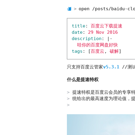
open /posts/baidu-cl
title
:
百度云下载提速
date
:
29 Nov 2016
description
:
|-
哇你的百度网盘好快
tags
:
[
百度云
, 
破解
]
只支持百度云管家
v5.3.1
//测
什么是提速特权
提速特权是百度云会员的专享
统给出的最高速度为理论值，