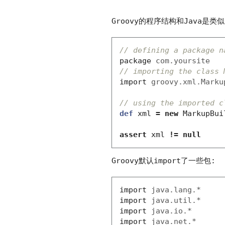
Groovy的程序结构和Java是类似
// defining a package n
package
com.yoursite
// importing the class 
import
groovy.xml.Marku
// using the imported c
def
xml
=
new
MarkupBui
assert
xml
!=
null
Groovy默认import了一些包:
import
java.lang.*
import
java.util.*
import
java.io.*
import
java.net.*