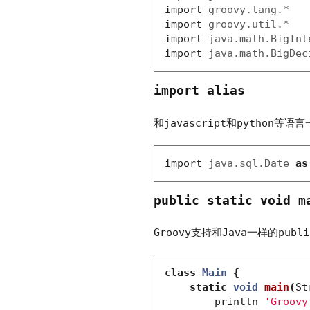
import
groovy.lang.*
import
groovy.util.*
import
java.math.BigInt
import
java.math.BigDec
import alias
和javascript和python等语言
import
java.sql.Date
as
public static void m
Groovy支持和Java一样的
publi
class
Main
{
static
void
main
(
St
println
'Groovy