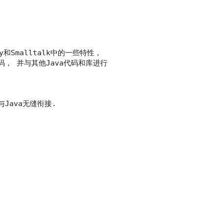
y和Smalltalk中的一些特性，
节码， 并与其他Java代码和库进行
与Java无缝衔接.