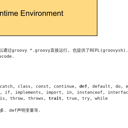
可以通过
groovy *.groovy
直接运行, 也提供了REPL(
groovysh
)
ecode
.
 catch, class, const, continue,
def
, default, do, 
, if, implements, import, in, instanceof, interfa
his, throw, throws,
trait
, true, try, while
不多.
def
声明变量等.