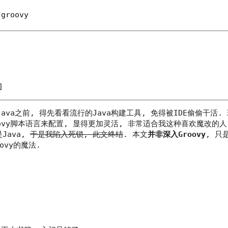
-groovy
]
Java之前, 得先看看流行的Java构建工具, 免得被IDE偷偷干活. 
Groovy脚本语言来配置, 显得更加灵活, 非常适合我这种喜欢魔改的人
是Java,
于是我陷入死锁, 此文终结
. 本文
并非深入Groovy
, 只
ovy的魔法.