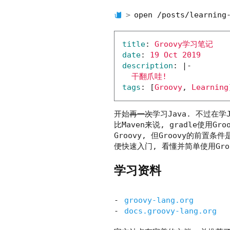
open /posts/learning
title
:
Groovy学习笔记
date
:
19 Oct 2019
description
:
|-
干翻爪哇!
tags
:
[
Groovy
, 
Learning
开始
再一次
学习Java. 不过在学
比Maven来说, gradle使用
Groovy, 但Groovy的前置条件
便快速入门, 看懂并简单使用Gro
学习资料
groovy-lang.org
docs.groovy-lang.org