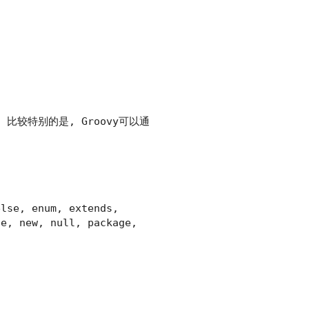
. 比较特别的是, Groovy可以通
else, enum, extends,
ce, new, null, package,