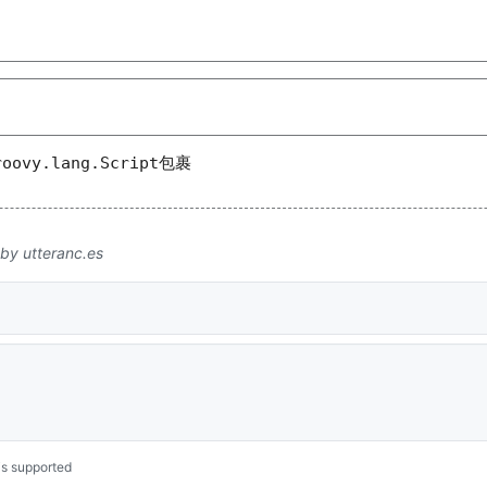
roovy.lang.Script
包裹