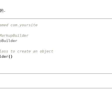
的.
amed com.yoursite
MarkupBuilder
pBuilder
lass to create an object
lder
()