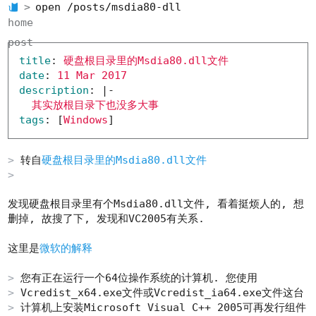
open /posts/msdia80-dll
home
post
title
:
硬盘根目录里的Msdia80.dll文件
date
:
11 Mar 2017
description
:
|-
其实放根目录下也没多大事
tags
:
[
Windows
]
转自
硬盘根目录里的Msdia80.dll文件
发现硬盘根目录里有个
Msdia80.dll
文件, 看着挺烦人的, 想
删掉, 故搜了下, 发现和VC2005有关系.
这里是
微软的解释
您有正在运行一个64位操作系统的计算机. 您使用
Vcredist_x64.exe
文件或
Vcredist_ia64.exe
文件这台
计算机上安装Microsoft Visual C++ 2005可再发行组件