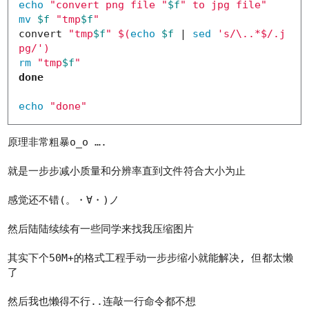
echo
"convert png file "
$f
" to jpg file"
mv
$f
"tmp
$f
"
convert 
"tmp
$f
"
$(
echo
$f
 | 
sed
's/\..*$/.j
pg/'
)
rm
"tmp
$f
"
done

echo
"done"
原理非常粗暴o_o ….
就是一步步减小质量和分辨率直到文件符合大小为止
感觉还不错(。・∀・)ノ
然后陆陆续续有一些同学来找我压缩图片
其实下个50M+的格式工程手动一步步缩小就能解决, 但都太懒
了
然后我也懒得不行..连敲一行命令都不想