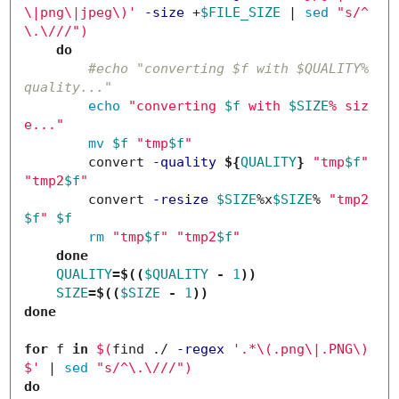
\|png\|jpeg\)'
-size
 +
$FILE_SIZE
 | 
sed
"s/^
\.\/
//"
)
do
#echo "converting $f with $QUALITY% 
quality..."
echo
"converting 
$f
 with 
$SIZE
% siz
e..."
mv
$f
"tmp
$f
"
        convert 
-quality
${
QUALITY
}
"tmp
$f
"
"tmp2
$f
"
        convert 
-resize
$SIZE
%x
$SIZE
% 
"tmp2
$f
"
$f
rm
"tmp
$f
"
"tmp2
$f
"
done

QUALITY
=
$((
$QUALITY
-
1
))
SIZE
=
$((
$SIZE
-
1
))
done

for 
f 
in
$(
find ./ 
-regex
'.*\(.png\|.PNG\)
$'
 | 
sed
"s/^
\.\/
//"
)