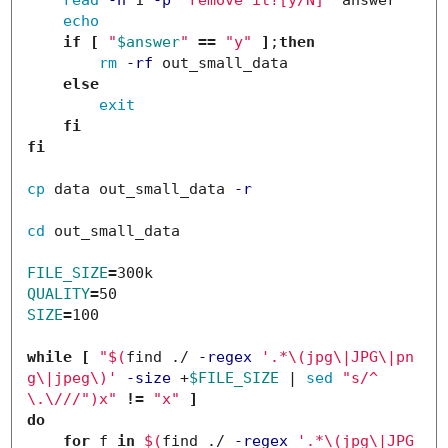
read
-n
 1 
-p
"remove it?[y/N]"
 answer

echo

if
[
"
$answer
"
==
"y"
]
;
then

rm
-rf
 out_small_data

else

exit

fi

fi

cp 
data out_small_data 
-r
cd 
out_small_data

FILE_SIZE
=
QUALITY
=
SIZE
=
100

while
[
"
$(
find ./ 
-regex
'.*\(jpg\|JPG\|pn
g\|jpeg\)'
-size
 +
$FILE_SIZE
 | 
sed
"s/^
\.\/
//"
)
x"
!=
"x"
]
do

    for 
f 
in
$(
find ./ 
-regex
'.*\(jpg\|JPG