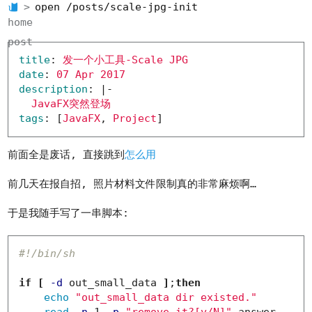
open /posts/scale-jpg-init
home
post
title
:
发一个小工具-Scale JPG
date
:
07 Apr 2017
description
:
|-
JavaFX突然登场
tags
:
[
JavaFX
, 
Project
]
前面全是废话, 直接跳到
怎么用
前几天在报自招, 照片材料文件限制真的非常麻烦啊…
于是我随手写了一串脚本:
#!/bin/sh
if
[
-d
 out_small_data 
]
;
then

echo
"out_small_data dir existed."