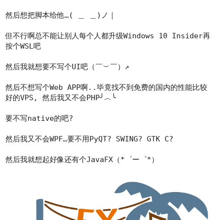
然后想把脚本给他…( ＿ ＿)ノ｜
但不行啊总不能让别人每个人都升级Windows 10 Insider再
按个WSL吧
然后我就想要不写个UI吧（￣︶￣）↗
然后不想写个Web APP啊..毕竟找不到免费的国内的性能比较
好的VPS, 然后我又不会PHP╯︿╰
要不写native的吧?
然后我又不会WPF…要不用PyQT? SWING? GTK C?
然后我就想起好像还有个JavaFX（*゜ー゜*）