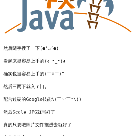
然后随手搜了一下(●’◡’●)
看起来挺容易上手的(ง •_•)ง
确实也挺容易上手的(￣▽￣)”
然后三两下就入了门,
配合过硬的Google技能\(￣︶￣*\))
然后Scale JPG就写好了
真的只要吧照片文件拖进去就好了