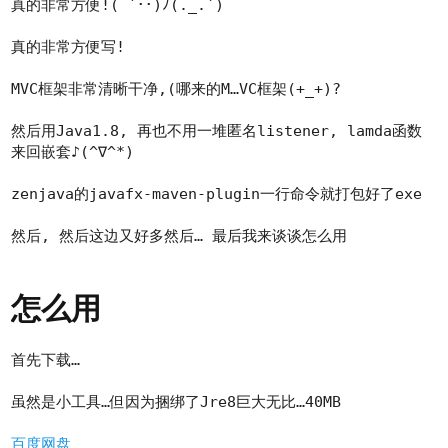
真的非常方便!( ´･･)ﾉ(._.`)
真的非常方便写!
MVC框架非常清晰干净,(哪来的M…VC框架(+_+)?
然后用Java1.8, 再也不用一堆匿名listener, lamda函数
来回嵌套♪(^∇^*)
zenjava的javafx-maven-plugin一行命令就打包好了exe
然后, 然后这边又好多然后… 最后我来谈谈怎么用
怎么用
首先下载…
虽然是小工具…但因为捆绑了Jre8巨大无比…40MB
百度网盘