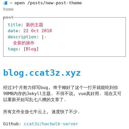
open /posts/new-post-theme
home
post
title
:
新的主题
date
:
22 Oct 2018
description
:
|-
全新的操作
tags
:
[
Blog
]
blog.ccat3z.xyz
经过3个月努力得写bug, 终于糊好了这个一打开就能吃到你
90MB内存的Jekyll主题. 不得不说, vue真好用. 现在又可
以重新开始写乱七八糟的文章了.
所有文件全放七牛云上, 速度快了不少.
Github:
ccat3z/hackwlb-server