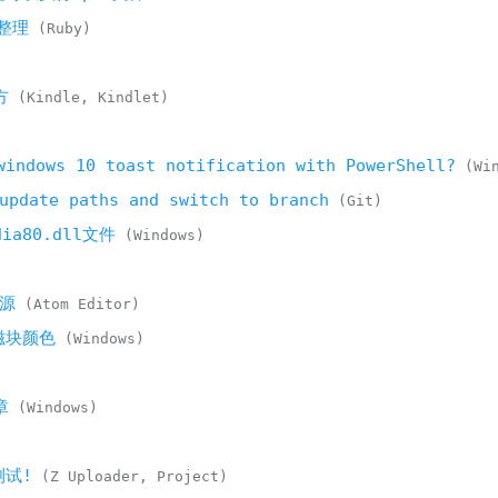
整理
Ruby
方
Kindle
Kindlet
windows 10 toast notification with PowerShell?
Wi
pdate paths and switch to branch
Git
a80.dll文件
Windows
内源
Atom Editor
置磁块颜色
Windows
章
Windows
测试!
Z Uploader
Project