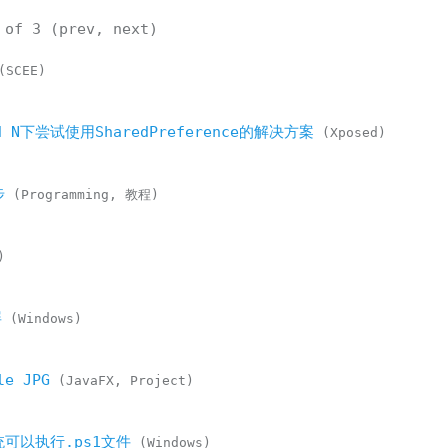
of
3
(
prev
,
next
)
SCEE
id N下尝试使用SharedPreference的解决方案
Xposed
步
Programming
教程
屏
Windows
)
e JPG
JavaFX
Project
系统可以执行.ps1文件
Windows